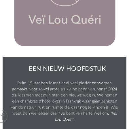
EEN NIEUW HOOFDSTUK
Ruim 15 jaar heb ik met heel veel plezier ontwerpen
gemaakt, voor zowel grote als kleine bedrijven. Vanaf 2024
sla ik samen met mijn man een nieuwe weg in. We nemen
een chambres d'hôtel over in Frankrijk waar gaan genieten
van de natuur, rust en ruimte die daar nog te vinden is. Wie
weet zien wel elkaar daar? Je bent van harte welkom.
"Veï
Lou Quéri".